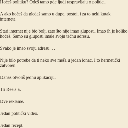
Hoćeš politiku? Odeš tamo gde ljudi raspravljaju o politici.
A ako hoćeš da gledaš samo u dupe, postoji i za to neki kutak
interneta.
Stari internet nije bio bolji zato što nije imao gluposti. Imao ih je koliko
hoćeš. Samo su gluposti imale svoju tačnu adresu.
Svako je imao svoju adresu. . .
Nije bilo potrebe da ti neko sve meša u jedan lonac. I to hermetički
zatvoren.
Danas otvoriš jednu aplikaciju.
Tri Reels-a.
Dve reklame.
Jedan politički video.
Jedan recept.