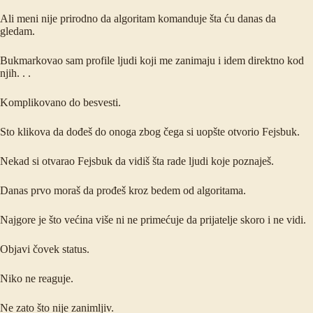
Ali meni nije prirodno da algoritam komanduje šta ću danas da
gledam.
Bukmarkovao sam profile ljudi koji me zanimaju i idem direktno kod
njih. . .
Komplikovano do besvesti.
Sto klikova da dođeš do onoga zbog čega si uopšte otvorio Fejsbuk.
Nekad si otvarao Fejsbuk da vidiš šta rade ljudi koje poznaješ.
Danas prvo moraš da prođeš kroz bedem od algoritama.
Najgore je što većina više ni ne primećuje da prijatelje skoro i ne vidi.
Objavi čovek status.
Niko ne reaguje.
Ne zato što nije zanimljiv.