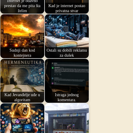
Internet je odavno
prestao da me pita šta
Kad je internet postao
želim
privatna stvar
Sudnji dan kod
Ostali su dobili reklamu
kontejnera
za dušek
Kad Jevanđelje uđe u
Istraga jednog
algoritam
komentara.