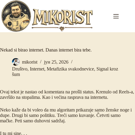
Skip
to
content
Nekad si birao internet. Danas internet bira tebe.
mikorist
јун 25, 2026
Društvo
,
Internet
,
Metafizika svakodnevice
,
Signal kroz
šum
Ovaj tekst je nastao od komentara na prošli status. Krenulo od Reels-a,
završilo na stopalima. Kao i većina rasprava na internetu.
Neko kaže da bi voleo da mu algoritam prikazuje samo ženske noge i
dupe. Drugi bi samo politiku. Treći samo kuvanje. Četvrti samo
mačke. Peti samo duhovni sadržaj.
I tu mi sine. . .