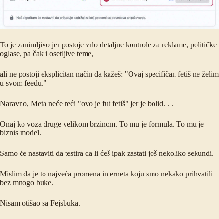
To je zanimljivo jer postoje vrlo detaljne kontrole za reklame, političke
oglase, pa čak i osetljive teme,
ali ne postoji eksplicitan način da kažeš: "Ovaj specifičan fetiš ne želim
u svom feedu."
Naravno, Meta neće reći "ovo je fut fetiš" jer je bolid. . .
Onaj ko voza druge velikom brzinom. To mu je formula. To mu je
biznis model.
Samo će nastaviti da testira da li ćeš ipak zastati još nekoliko sekundi.
Mislim da je to najveća promena interneta koju smo nekako prihvatili
bez mnogo buke.
Nisam otišao sa Fejsbuka.