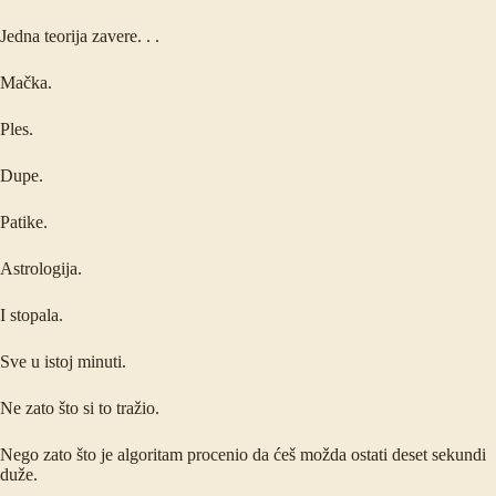
Jedna teorija zavere. . .
Mačka.
Ples.
Dupe.
Patike.
Astrologija.
I stopala.
Sve u istoj minuti.
Ne zato što si to tražio.
Nego zato što je algoritam procenio da ćeš možda ostati deset sekundi
duže.