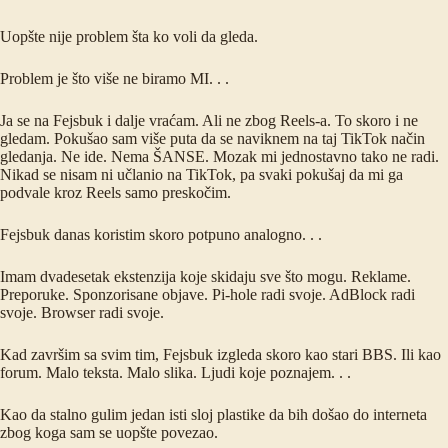
Uopšte nije problem šta ko voli da gleda.
Problem je što više ne biramo MI. . .
Ja se na Fejsbuk i dalje vraćam. Ali ne zbog Reels-a. To skoro i ne
gledam. Pokušao sam više puta da se naviknem na taj TikTok način
gledanja. Ne ide. Nema ŠANSE. Mozak mi jednostavno tako ne radi.
Nikad se nisam ni učlanio na TikTok, pa svaki pokušaj da mi ga
podvale kroz Reels samo preskočim.
Fejsbuk danas koristim skoro potpuno analogno. . .
Imam dvadesetak ekstenzija koje skidaju sve što mogu. Reklame.
Preporuke. Sponzorisane objave. Pi-hole radi svoje. AdBlock radi
svoje. Browser radi svoje.
Kad završim sa svim tim, Fejsbuk izgleda skoro kao stari BBS. Ili kao
forum. Malo teksta. Malo slika. Ljudi koje poznajem. . .
Kao da stalno gulim jedan isti sloj plastike da bih došao do interneta
zbog koga sam se uopšte povezao.