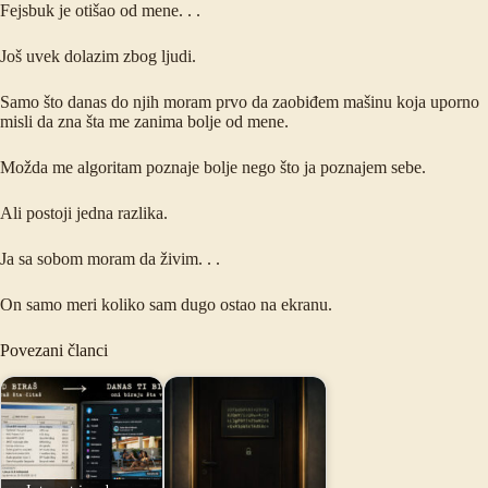
Fejsbuk je otišao od mene. . .
Još uvek dolazim zbog ljudi.
Samo što danas do njih moram prvo da zaobiđem mašinu koja uporno
misli da zna šta me zanima bolje od mene.
Možda me algoritam poznaje bolje nego što ja poznajem sebe.
Ali postoji jedna razlika.
Ja sa sobom moram da živim. . .
On samo meri koliko sam dugo ostao na ekranu.
Povezani članci