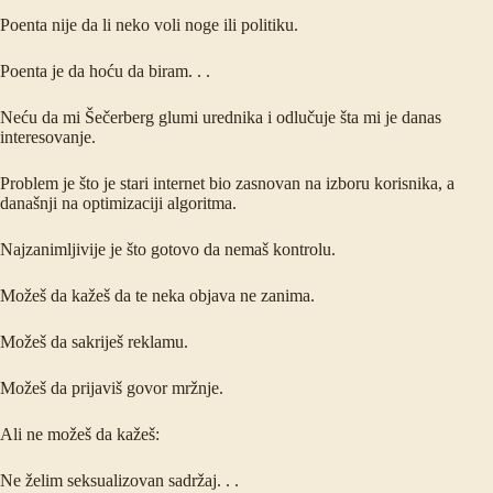
Poenta nije da li neko voli noge ili politiku.
Poenta je da hoću da biram. . .
Neću da mi Šečerberg glumi urednika i odlučuje šta mi je danas
interesovanje.
Problem je što je stari internet bio zasnovan na izboru korisnika, a
današnji na optimizaciji algoritma.
Najzanimljivije je što gotovo da nemaš kontrolu.
Možeš da kažeš da te neka objava ne zanima.
Možeš da sakriješ reklamu.
Možeš da prijaviš govor mržnje.
Ali ne možeš da kažeš:
Ne želim seksualizovan sadržaj. . .